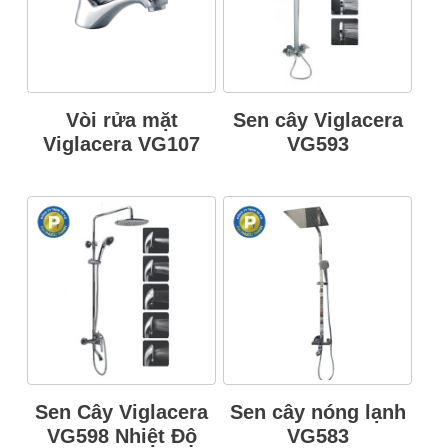
Vòi rửa mặt
Sen cây Viglacera
Viglacera VG107
VG593
Sen Cây Viglacera
Sen cây nóng lạnh
VG598 Nhiệt Độ
VG583