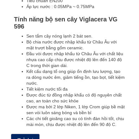
Tiêu chuẩn EN200
Áp lực nước : 0.05MPa ~ 0.75MPa
Tính năng bộ sen cây Viglacera VG
596
Sen tắm cây nóng lạnh 2 bát sen.
Bộ chia nước được nhập khẩu từ Châu Âu với
mặt trượt bằng gốm ceramic.
Đầu vòi được nhập khẩu từ Châu Âu với chất liệu
nhựa cao cấp chịu được nhiệt độ lên đến 140 độ
C trong thời gian dài.
Kết cấu dạng tổ ong giúp ổn định lưu lượng, tạo
ra dòng nước êm, giảm tiếng ồn, tạo bọt, tiết kiệm
nước.
Tiết kiệm nước tối đa
Được đúc từ đồng nhập khẩu có độ nguyên chất
cao, an toàn cho sức khỏe
Được mạ bởi 2 lớp Niken, 1 lớp Crom giúp bề mặt
sen vòi luôn sáng bóng và bền bỉ
Các chi tiết gioăng cao su có tính đàn hồi tốt, chịu
mài mòn, chịu được nhiệt độ lên đến 90 độ C.